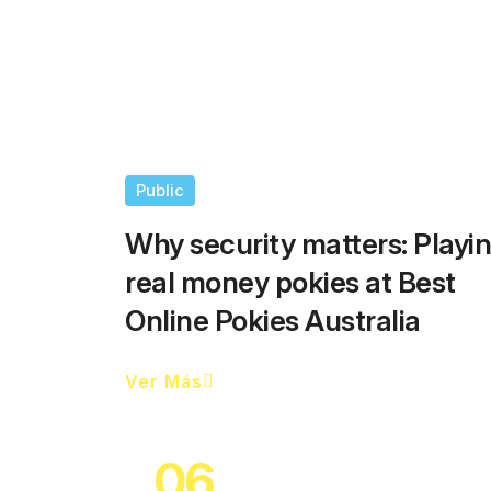
Public
Why security matters: Playi
real money pokies at Best
Online Pokies Australia
Ver Más
06