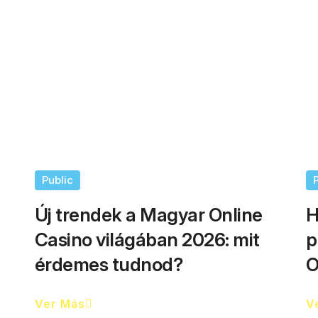
Public
Új trendek a Magyar Online
H
Casino világában 2026: mit
p
érdemes tudnod?
O
Ver Más
V