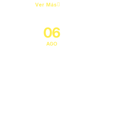
Ver Más
06
AGO