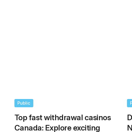
Public
Top fast withdrawal casinos
D
Canada: Explore exciting
N