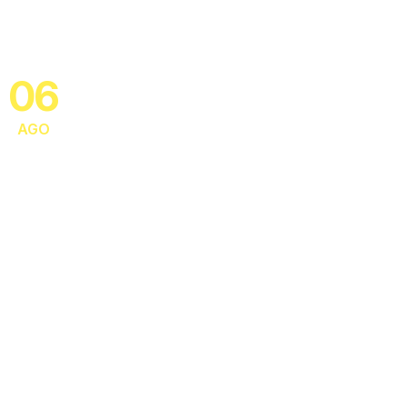
06
AGO