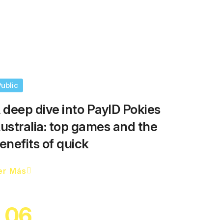
Public
 deep dive into PayID Pokies
ustralia: top games and the
enefits of quick
er Más
06