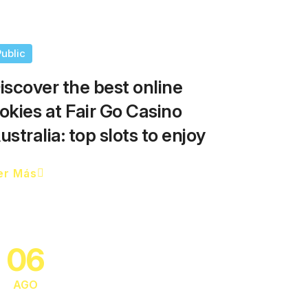
Public
iscover the best online
okies at Fair Go Casino
ustralia: top slots to enjoy
er Más
06
AGO