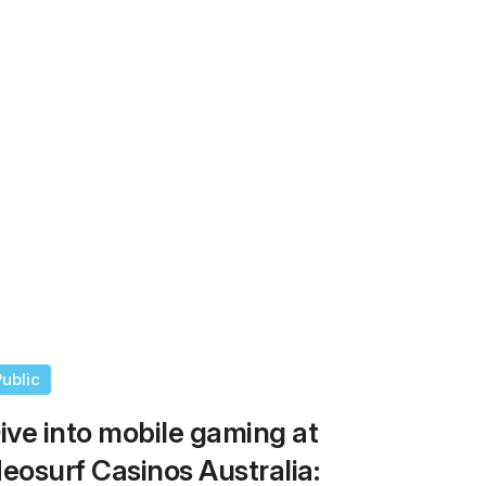
Public
ive into mobile gaming at
eosurf Casinos Australia: