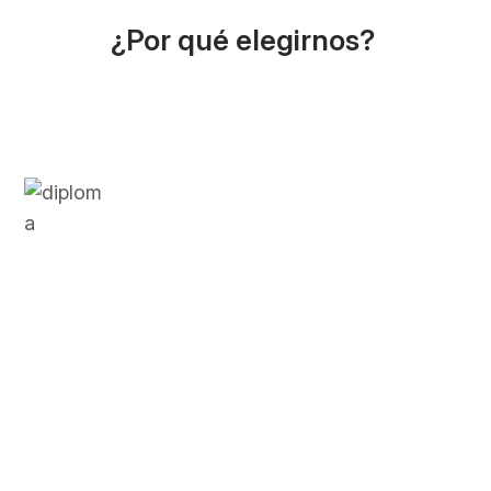
¿Por qué elegirnos?
Diploma PLIDA
El PLIDA evalúa tus competencias lingüísticas
en seis niveles (A1 a C2), alineados con el
Marco Común Europeo.
Reconocimiento global
Aprobado por instituciones italianas como La
Sapienza y el Ministerio de Asuntos
Exteriores.