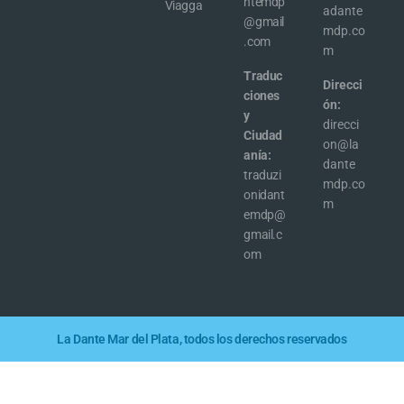
ntemdp
Viagga
adante
@gmail
mdp.co
.com
m
Traduc
Direcci
ciones
ón:
y
direcci
Ciudad
on@la
anía:
dante
traduzi
mdp.co
onidant
m
emdp@
gmail.c
om
La Dante Mar del Plata, todos los derechos reservados