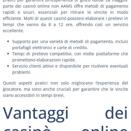
parte dei casinò online non AAMS offre metodi di pagamento
rapidi e sicuri, essenziali per ritirare le vincite in modo
efficiente. Molti di questi casinò possono elaborare i prelievi in
tempi che vanno da 8 a 12 ore, offrendo così un servizio
eccellente.
Supporto per una varietà di metodi di pagamento, inclusi
portafogli elettronici e carte di credito.
Tempi di prelievo competitivi, con molte piattaforme che
promettono elaborazioni rapide.
Servizio clienti attivo e disponibile per risolvere eventuali
problemi.
Questi aspetti pratici non solo migliorano l’esperienza del
giocatore, ma sono anche cruciali per garantire che le vincite
siano accessibili in tempi brevi.
Vantaggi dei