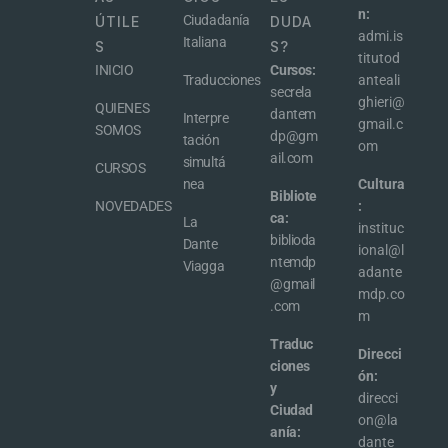
n:
Ciudadanía
ÚTILE
DUDA
admi.is
Italiana
S
S?
titutod
INICIO
Cursos:
Traducciones
anteali
secrela
ghieri@
QUIENES
dantem
Interpre
gmail.c
SOMOS
dp@gm
tación
om
ail.com
simultá
CURSOS
nea
Cultura
Bibliote
NOVEDADES
:
ca:
La
instituc
biblioda
Dante
ional@l
ntemdp
Viagga
adante
@gmail
mdp.co
.com
m
Traduc
Direcci
ciones
ón:
y
direcci
Ciudad
on@la
anía:
dante