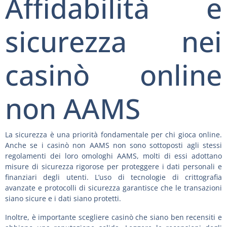
Affidabilità e
sicurezza nei
casinò online
non AAMS
La sicurezza è una priorità fondamentale per chi gioca online.
Anche se i casinò non AAMS non sono sottoposti agli stessi
regolamenti dei loro omologhi AAMS, molti di essi adottano
misure di sicurezza rigorose per proteggere i dati personali e
finanziari degli utenti. L’uso di tecnologie di crittografia
avanzate e protocolli di sicurezza garantisce che le transazioni
siano sicure e i dati siano protetti.
Inoltre, è importante scegliere casinò che siano ben recensiti e