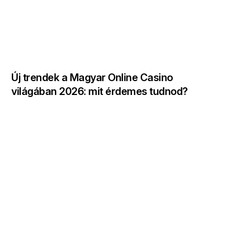
Új trendek a Magyar Online Casino
világában 2026: mit érdemes tudnod?