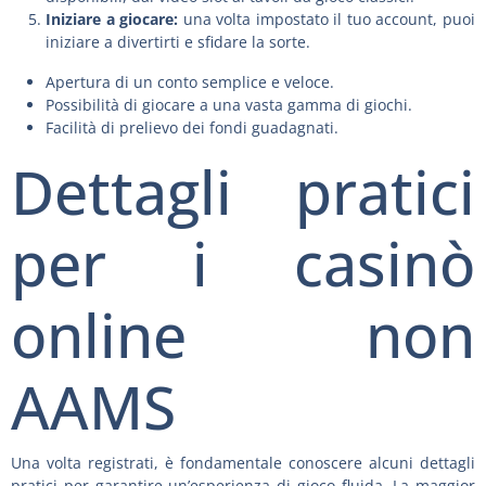
Iniziare a giocare:
una volta impostato il tuo account, puoi
iniziare a divertirti e sfidare la sorte.
Apertura di un conto semplice e veloce.
Possibilità di giocare a una vasta gamma di giochi.
Facilità di prelievo dei fondi guadagnati.
Dettagli pratici
per i casinò
online non
AAMS
Una volta registrati, è fondamentale conoscere alcuni dettagli
pratici per garantire un’esperienza di gioco fluida. La maggior