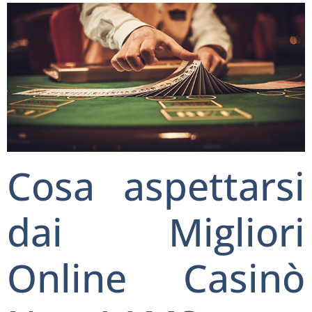
Cosa aspettarsi
dai Migliori
Online Casinò