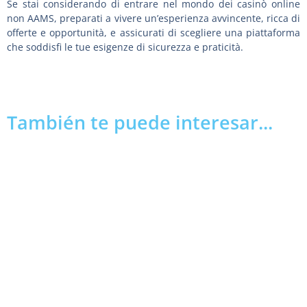
Se stai considerando di entrare nel mondo dei casinò online
non AAMS, preparati a vivere un’esperienza avvincente, ricca di
offerte e opportunità, e assicurati di scegliere una piattaforma
che soddisfi le tue esigenze di sicurezza e praticità.
También te puede interesar...