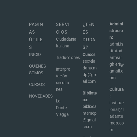
Admini
PÁGIN
SERVI
¿TEN
stració
AS
CIOS
ÉS
n:
Ciudadanía
ÚTILE
DUDA
admi.is
Italiana
S
S?
titutod
INICIO
Cursos:
Traducciones
anteali
secrela
ghieri@
QUIENES
dantem
Interpre
gmail.c
SOMOS
dp@gm
tación
om
ail.com
simultá
CURSOS
nea
Cultura
Bibliote
NOVEDADES
:
ca:
La
instituc
biblioda
Dante
ional@l
ntemdp
Viagga
adante
@gmail
mdp.co
.com
m