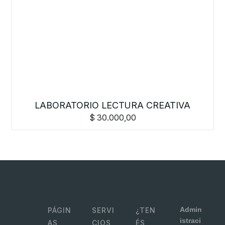
LABORATORIO LECTURA CREATIVA
$
30.000,00
Admin
PÁGIN
SERVI
¿TEN
istraci
AS
CIOS
ÉS