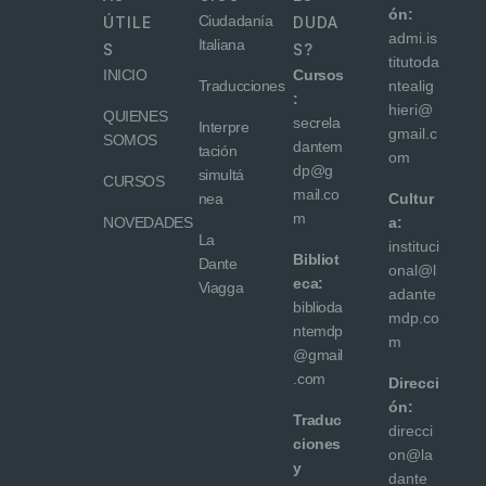
ón:
Ciudadanía
ÚTILE
DUDA
admi.is
Italiana
S
S?
titutoda
INICIO
Cursos
Traducciones
ntealig
:
hieri@
QUIENES
secrela
Interpre
gmail.c
SOMOS
dantem
tación
om
dp@g
simultá
CURSOS
mail.co
nea
Cultur
m
NOVEDADES
a:
La
instituci
Bibliot
Dante
onal@l
eca:
Viagga
adante
biblioda
mdp.co
ntemdp
m
@gmail
.com
Direcci
ón:
Traduc
direcci
ciones
on@la
y
dante