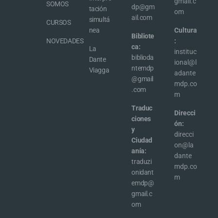
gmail.c
SOMOS
dp@gm
tación
om
ail.com
simultá
CURSOS
nea
Cultura
Bibliote
NOVEDADES
:
ca:
La
instituc
biblioda
Dante
ional@l
ntemdp
Viagga
adante
@gmail
mdp.co
.com
m
Traduc
Direcci
ciones
ón:
y
direcci
Ciudad
on@la
anía:
dante
traduzi
mdp.co
onidant
m
emdp@
gmail.c
om